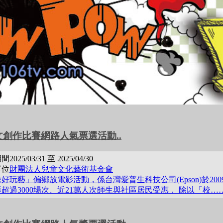
文創作比賽網路人氣票選活動..
期間
2025/03/31 至 2025/04/30
單位
財團法人兒童文化藝術基金會
好玩藝」偏鄉放電影活動，係台灣愛普生科技公司(Epson)於200
超過3000場次、近21萬人次師生與社區居民受惠， 除以「校…