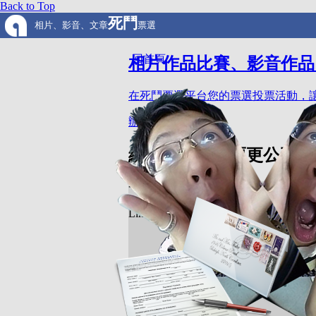
Back to Top
死鬥
相片、影音、文章
票選
回首頁
相片作品比賽、影音作品
在死鬥票選平台您的票選投票活動，讓
辦投票
綁定Line來投票更公正
一鍵登入即可投票，參賽者拉親朋好
Line投票