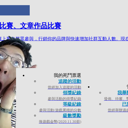
比賽、文章作品比賽
上萬名群眾參與，行銷你的品牌與快速增加社群互動人數。現在就建
我的死鬥票選
友一傳十、十傳百的強力邀集投票與分享，品牌宣傳效應達到最
追蹤的活動
曾經加入追蹤的活動
領獎紀錄
我舉
參與活動的得獎紀錄
發佈、待審、
等級紀錄
已
參與活動/遊戲累積的分數
曾經舉辦過
級數獎勵
換遊戲金幣(2020.11.30前)