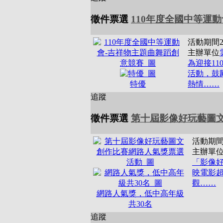
徵件票選
110年度全國中等運動
活動期間
主辦單位
為迎接1
活動，鼓
特優
熱情……
追蹤
徵件票選
第十屆影像好玩藝圖文
活動期
主辦單
「影像好
映電影超
觀……
網路人氣獎，低中高年級
共30名
追蹤