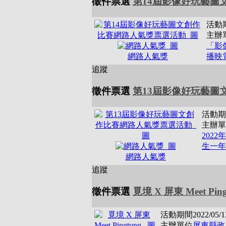
徵件票選
第14屆影像好玩藝圖
活動
主辦
「影
網路人氣獎
播映
追蹤
徵件票選
第13屆影像好玩藝圖
活動期
主辦單
202
生一年
網路人氣獎
追蹤
徵件票選
覓境 X 屏東 Meet Pingt
活動期間
2022/05/1
主辦單位
屏東縣政