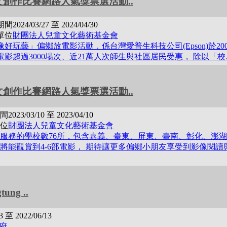
文創作比賽網路人氣獎票選活動..
期間
2024/03/27 至 2024/04/30
單位
財團法人兒童文化藝術基金會
像好玩藝」偏鄉放電影活動，係台灣愛普生科技公司(Epson)於200
電影超過3000場次、近21萬人次師生與社區居民受惠， 除以「
文創作比賽網路人氣獎票選活動..
間
2023/03/10 至 2023/04/10
位
財團法人兒童文化藝術基金會
2年服務的學校數76所，包含嘉義、臺東、屏東、臺南、彰化、澎湖
將能觀賞到4-6部電影， 期待讓更多偏鄉小朋友享受到影像閱讀
ung ..
3 至 2022/06/13
府