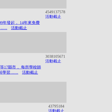
454913
7578
活動截止
9年發起， 14年來免費
校……
活動截止
303810
5671
活動截止
等17縣市， 每所學校師
與學習……
活動截止
43795
184
活動截止