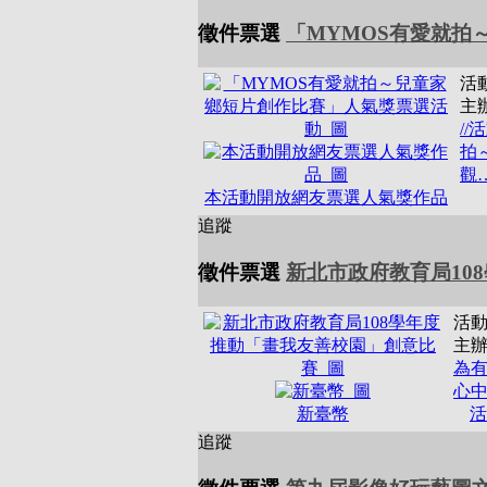
徵件票選
「MYMOS有愛就拍
活
主
/
拍
觀
本活動開放網友票選人氣獎作品
追蹤
徵件票選
新北市政府教育局10
活
主
為
心中
新臺幣
活
追蹤