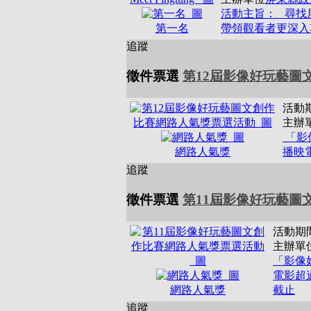
活動主旨： 尋找
第一名
帶領觀看者更深入
追蹤
徵件票選
第12屆影像好玩藝圖
活動
主辦
「影像
網路人氣獎
播映
追蹤
徵件票選
第11屆影像好玩藝圖
活動期
主辦單
「影像
電影超
網路人氣獎
截止
追蹤