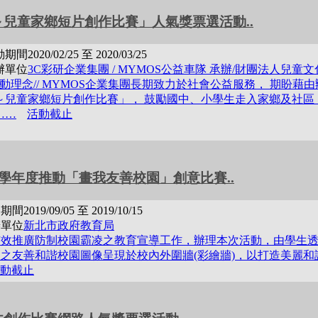
～兒童家鄉短片創作比賽」人氣獎票選活動..
動期間
2020/02/25 至 2020/03/25
辦單位
3C彩研企業集團 / MYMOS公益車隊 承辦/財團法人兒童
/活動理念// MYMOS企業集團長期致力於社會公益服務， 期盼藉
～兒童家鄉短片創作比賽」， 鼓勵國中、小學生走入家鄉及社區
……
活動截止
8學年度推動「畫我友善校園」創意比賽..
動期間
2019/09/05 至 2019/10/15
辦單位
新北市政府教育局
有效推廣防制校園霸凌之教育宣導工作，辦理本次活動，由學生
之友善和諧校園圖像呈現於校內外圍牆(彩繪牆)，以打造美麗和
動截止