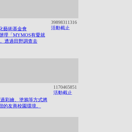
398983
11316
活動截止
文化藝術基金會
由辦理「MYMOS有愛就
， 透過田野調查去
117046
5851
活動截止
透過彩繪、塗鴉等方式將
諧的友善校園環境。