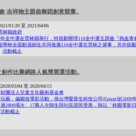
會-吉祥物主題曲舞蹈創意競賽..
2021/01/20 至 2021/04/06
雲林縣政府
10年全中運在雲林縣舉行，特規劃辦理110全中運主題曲『熱血
勵學校全面動員師生共同推廣110全中運在雲林之盛事，另亦鼓
活動截止
創作比賽網路人氣獎票選活動..
間
2020/03/04 至 2020/04/15
位
財團法人兒童文化藝術基金會
玩藝」偏鄉放電影活動，係台灣愛普生科技公司(Epson)於200
過2800場次、17萬人次師生與社區居民受惠，除以「校園電影
活動截止