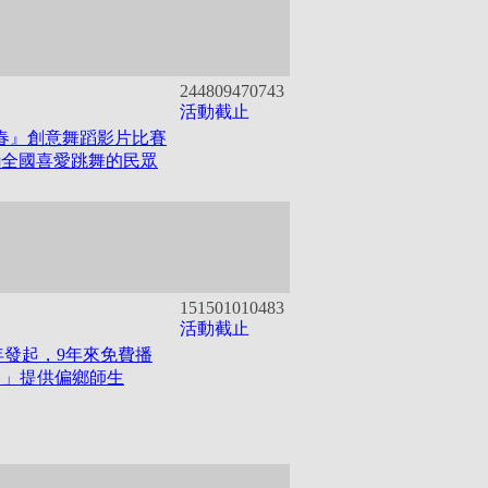
2448094
70743
活動截止
青春』創意舞蹈影片比賽
勵全國喜愛跳舞的民眾
1515010
10483
活動截止
9年發起，9年來免費播
日」提供偏鄉師生