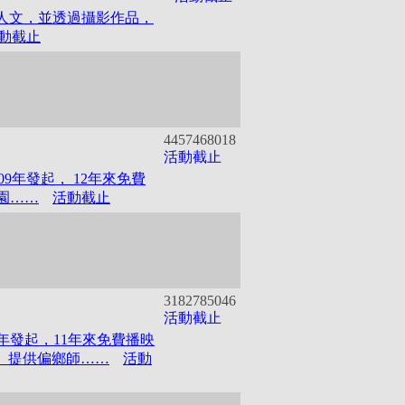
人文，並透過攝影作品，
動截止
445746
8018
活動截止
9年發起， 12年來免費
園……
活動截止
318278
5046
活動截止
9年發起，11年來免費播映
日」提供偏鄉師……
活動