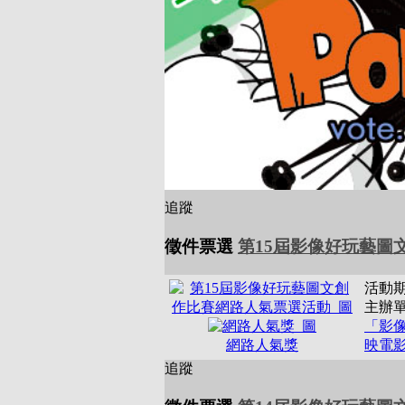
追蹤
徵件票選
第15屆影像好玩藝圖
活動
主辦
「影像
網路人氣獎
映電影
追蹤