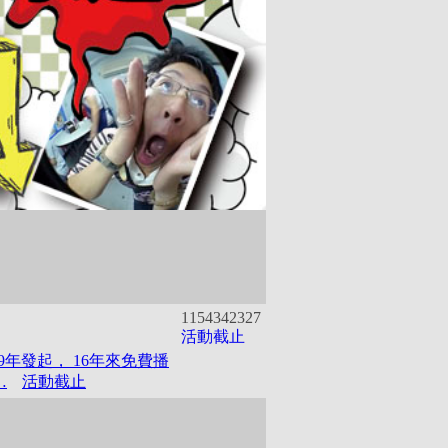
115434
2327
活動截止
9年發起， 16年來免費播
…
活動截止