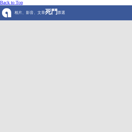
Back to Top
死鬥
相片、影音、文章
票選