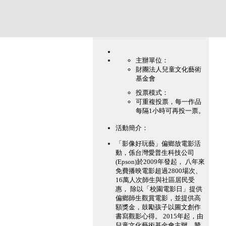
主辦單位：
財團法人兒童文化藝術
基金會
投票模式：
可重複投票，每一作品
每隔1小時可再投一票。
活動簡介：
「影像好玩藝」偏鄉放電影活
動，係台灣愛普生科技公司
(Epson)於2009年發起， 八年來
免費播映電影超過2800場次、
16萬人次師生與社區居民受
惠， 除以「校園電影日」提供
偏鄉師生觀賞電影，並提供高
額獎金，鼓勵孩子以圖文創作
書寫觀影心得。 2015年起，由
兒童文化藝術基金會主辦，贊