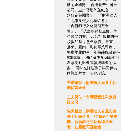
助的企業除 「台灣愛普生科技
公司」主力贊助外並結合「3C
彩研企集團業」、 「財團法人
台北市良機文化基金會」、
「台新銀行文化藝術基金
會」、 「技嘉教育基金會」等
企業協力贊。 2017年服務的學
校數59所，包含嘉義、臺東、
屏東、臺南、彰化等八縣市，
每所學校師生一年將能觀賞到4-
6部電影， 期待讓更多偏鄉小朋
友享受到影像閱讀與學習的快
樂， 同時也打造孩子與同儕共
同觀影的童年美好記憶。
主辦單位：財團法人兒童文化
藝術基金會
主力贊助：台灣愛普生科技有
限公司
協力贊助：財團法人台北市良
機文化基金會、3C彩研企業集
團、台新銀行文化藝術基金
會、技嘉教育基金會